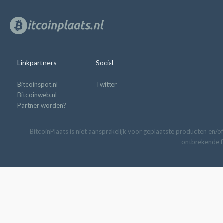
Linkpartners
Social
Bitcoinspot.nl
Twitter
Bitcoinweb.nl
Partner worden?
BitcoinPlaats is niet aansprakelijk voor geplaatste producten en/of
ontbrekende fu