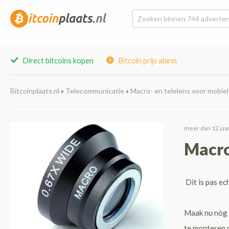
Direct bitcoins kopen
Bitcoin prijs alarm
Bitcoinplaats.nl
»
Telecommunicatie
»
Macro- en telelens voor mobie
meer dan 12 jaar
Macro
Dit is pas ec
Maak nu nòg m
te monteren d