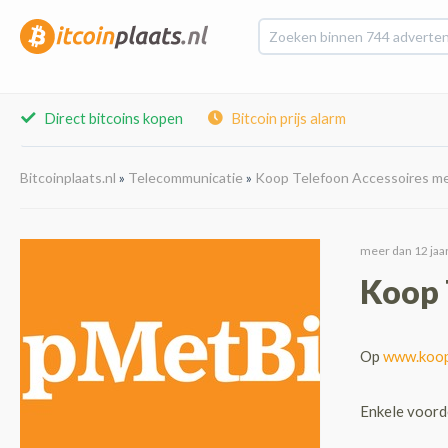
Direct bitcoins kopen
Bitcoin prijs alarm
Bitcoinplaats.nl
»
Telecommunicatie
»
Koop Telefoon Accessoires me
meer dan 12 jaar
Koop 
Op
www.koop
Enkele voord