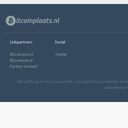
Linkpartners
Social
Bitcoinspot.nl
Twitter
Bitcoinweb.nl
Partner worden?
BitcoinPlaats is niet aansprakelijk voor geplaatste producten en/of
ontbrekende fu