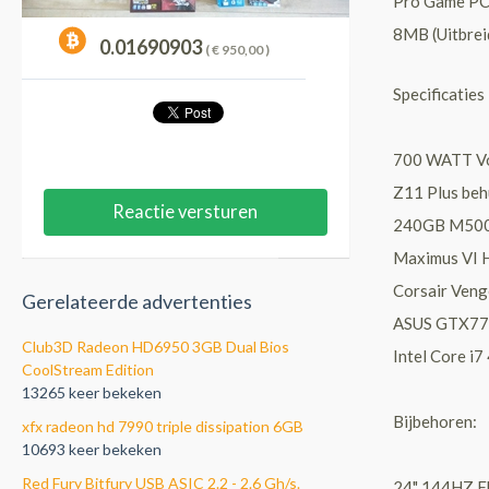
Pro Game PC
8MB (Uitbrei
0.01690903
( €
950,00
)
Specificaties
700 WATT Vo
Z11 Plus behu
Reactie versturen
240GB M500 
Maximus VI 
Corsair Ven
Gerelateerde advertenties
ASUS GTX770
Club3D Radeon HD6950 3GB Dual Bios
Intel Core i7
CoolStream Edition
13265 keer bekeken
Bijbehoren:
xfx radeon hd 7990 triple dissipation 6GB
10693 keer bekeken
Red Fury Bitfury USB ASIC 2.2 - 2.6 Gh/s.
24" 144HZ F