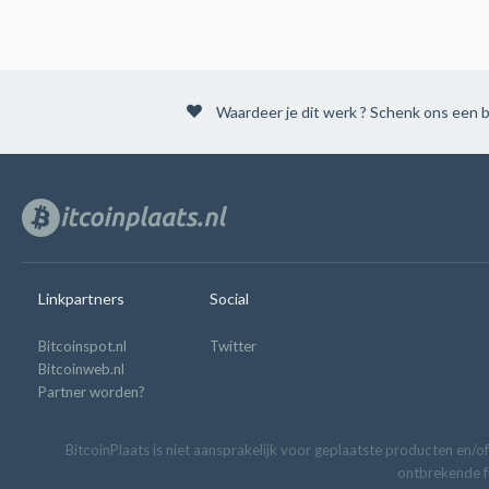
Waardeer je dit werk ? Schenk ons een b
Linkpartners
Social
Bitcoinspot.nl
Twitter
Bitcoinweb.nl
Partner worden?
BitcoinPlaats is niet aansprakelijk voor geplaatste producten en/of
ontbrekende fu