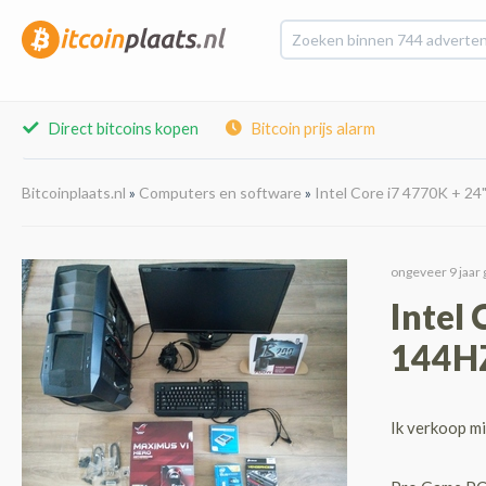
Direct bitcoins kopen
Bitcoin prijs alarm
Bitcoinplaats.nl
»
Computers en software
»
Intel Core i7 4770K + 
ongeveer 9 jaar 
Intel
144HZ
Ik verkoop mi